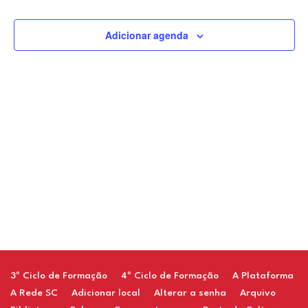
de
Adicionar agenda
visuais
de
Evento
Restaurant
3º Ciclo de Formação
4º Ciclo de Formação
A Plataforma
A Rede SC
Adicionar local
Alterar a senha
Arquivo