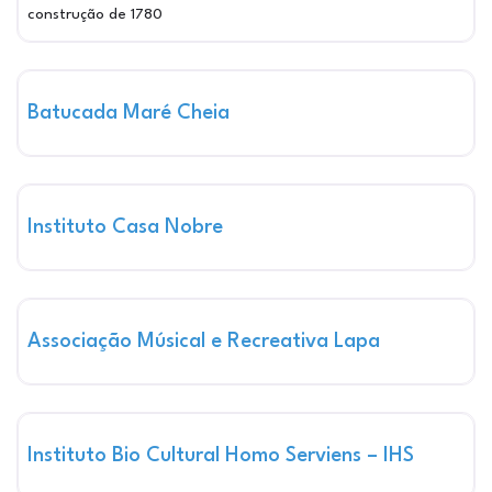
construção de 1780
Ma
Pontos de Cultura Qualificados
Batucada Maré Cheia
Ma
Pontos de Cultura Qualificados
Instituto Casa Nobre
Ma
Pontos de Cultura Qualificados
Associação Músical e Recreativa Lapa
Ma
Pontos de Cultura Qualificados
Instituto Bio Cultural Homo Serviens – IHS