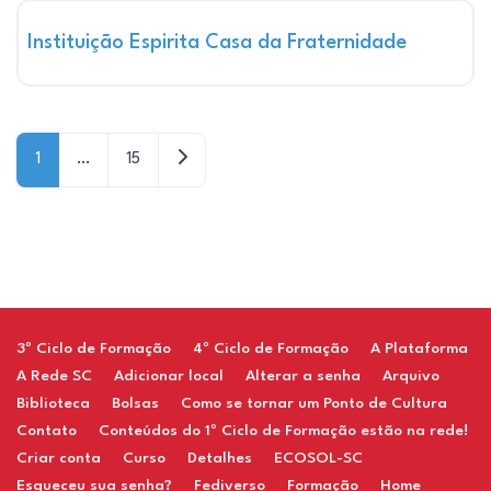
Instituição Espirita Casa da Fraternidade
Older posts
1
…
15
Restaurant
3º Ciclo de Formação
4º Ciclo de Formação
A Plataforma
A Rede SC
Adicionar local
Alterar a senha
Arquivo
Biblioteca
Bolsas
Como se tornar um Ponto de Cultura
Contato
Conteúdos do 1º Ciclo de Formação estão na rede!
Criar conta
Curso
Detalhes
ECOSOL-SC
Esqueceu sua senha?
Fediverso
Formação
Home