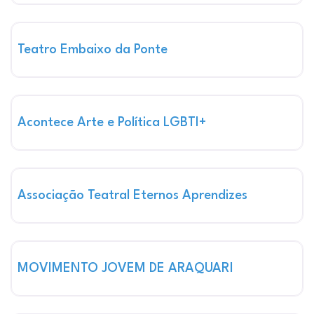
Ma
Pontos de Cultura Qualificados
Teatro Embaixo da Ponte
Ma
Pontos de Cultura Qualificados
Acontece Arte e Política LGBTI+
Ma
Pontos de Cultura Qualificados
Associação Teatral Eternos Aprendizes
Ma
Pontos de Cultura Qualificados
MOVIMENTO JOVEM DE ARAQUARI
Ma
Pontos de Cultura Qualificados