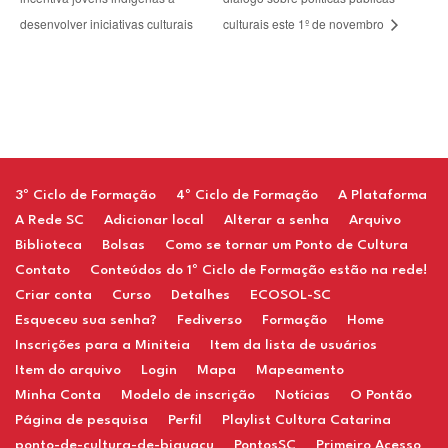
desenvolver iniciativas culturais
culturais este 1º de novembro
Restaurant
3º Ciclo de Formação
4º Ciclo de Formação
A Plataforma
A Rede SC
Adicionar local
Alterar a senha
Arquivo
Biblioteca
Bolsas
Como se tornar um Ponto de Cultura
Contato
Conteúdos do 1º Ciclo de Formação estão na rede!
Criar conta
Curso
Detalhes
ECOSOL-SC
Esqueceu sua senha?
Fediverso
Formação
Home
Inscrições para a Miniteia
Item da lista de usuários
Item do arquivo
Login
Mapa
Mapeamento
Minha Conta
Modelo de inscrição
Notícias
O Pontão
Página de pesquisa
Perfil
Playlist Cultura Catarina
ponto-de-cultura-de-biguacu
PontosSC
Primeiro Acesso