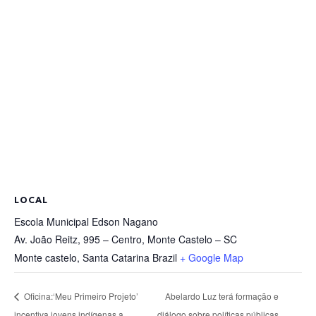
LOCAL
Escola Municipal Edson Nagano
Av. João Reitz, 995 – Centro, Monte Castelo – SC
Monte castelo
,
Santa Catarina
Brazil
+ Google Map
Oficina:‘Meu Primeiro Projeto’
Abelardo Luz terá formação e
incentiva jovens indígenas a
diálogo sobre políticas públicas