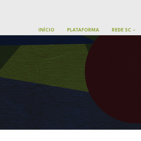
o
conteúdo
Pular
para
INÍCIO
PLATAFORMA
REDE SC
o
conteúdo