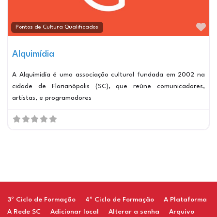
Ma
Pontos de Cultura Qualificados
Alquimídia
A Alquimídia é uma associação cultural fundada em 2002 na
cidade de Florianópolis (SC), que reúne comunicadores,
artistas, e programadores
Restaurant
3º Ciclo de Formação
4º Ciclo de Formação
A Plataforma
A Rede SC
Adicionar local
Alterar a senha
Arquivo