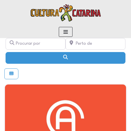
conteúdo
Pular
para
o
conteúdo
Procurar por
Perto de
Pesquisar