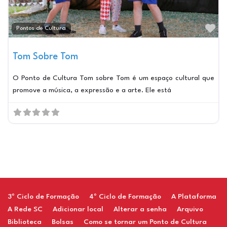
Ma
Pontos de Cultura
Tom Sobre Tom
O Ponto de Cultura Tom sobre Tom é um espaço cultural que
promove a música, a expressão e a arte. Ele está
Restaurant
3º Ciclo de Formação
4º Ciclo de Formação
A Plataforma
A Rede SC
Adicionar local
Alterar a senha
Arquivo
Biblioteca
Bolsas
Como se tornar um Ponto de Cultura