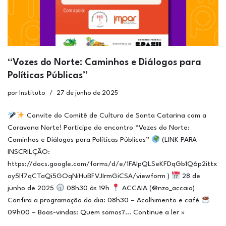
“Vozes do Norte: Caminhos e Diálogos para
Políticas Públicas”
por
Instituto
27 de junho de 2025
Convite do Comitê de Cultura de Santa Catarina com a
Caravana Norte! Participe do encontro “Vozes do Norte:
Caminhos e Diálogos para Políticas Públicas”
(LINK PARA
INSCRILÇÃO:
https://docs.google.com/forms/d/e/1FAIpQLSeKFDqGb1Q6p2ittx
oy5lf7qCTaQi5GOqNiHuBFVJIrmGiCSA/viewform )
28 de
junho de 2025
08h30 às 19h
ACCAIA (@nzo_accaia)
Confira a programação do dia: 08h30 – Acolhimento e café
09h00 – Boas-vindas: Quem somos?…
Continue a ler »