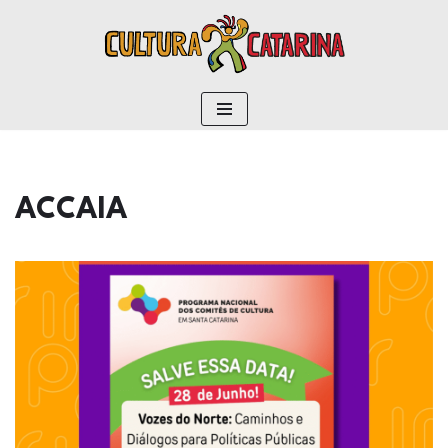
conteúdo
Pular
para
o
conteúdo
ACCAIA