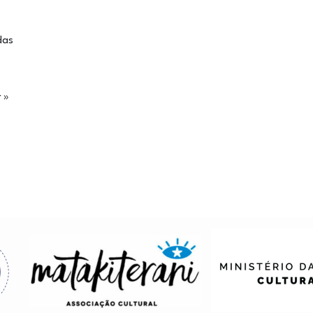
das
r »