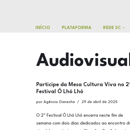
o
conteúdo
Pular
para
INÍCIO
PLATAFORMA
REDE SC
o
conteúdo
Audiovisua
Participe da Mesa Cultura Viva no 2
Festival Ó Lhó Lhó
por
Agência Ganesha
29 de abril de 2025
O 2º Festival Ó Lhó Lhó encerra neste fim de
semana com dois dias dedicados ao encontro d