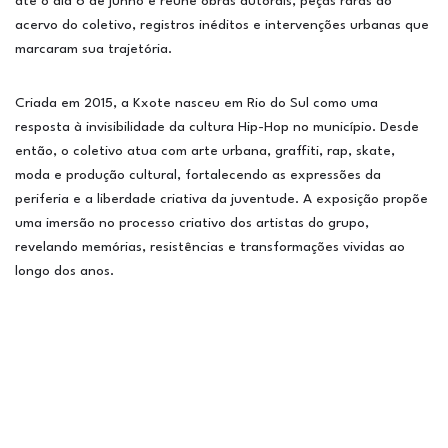
até o dia 6 de junho e reúne obras autorais, peças raras do
acervo do coletivo, registros inéditos e intervenções urbanas que
marcaram sua trajetória.
Criada em 2015, a Kxote nasceu em Rio do Sul como uma
resposta à invisibilidade da cultura Hip-Hop no município. Desde
então, o coletivo atua com arte urbana, graffiti, rap, skate,
moda e produção cultural, fortalecendo as expressões da
periferia e a liberdade criativa da juventude. A exposição propõe
uma imersão no processo criativo dos artistas do grupo,
revelando memórias, resistências e transformações vividas ao
longo dos anos.