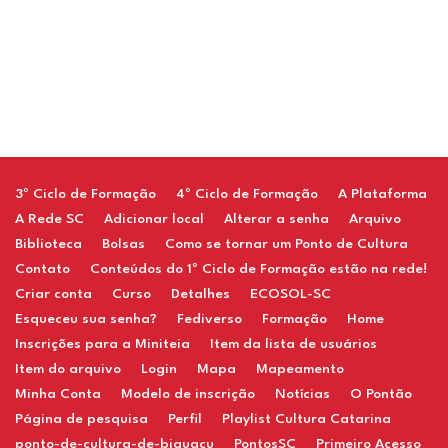
Restaurant
3º Ciclo de Formação
4º Ciclo de Formação
A Plataforma
A Rede SC
Adicionar local
Alterar a senha
Arquivo
Biblioteca
Bolsas
Como se tornar um Ponto de Cultura
Contato
Conteúdos do 1º Ciclo de Formação estão na rede!
Criar conta
Curso
Detalhes
ECOSOL-SC
Esqueceu sua senha?
Fediverso
Formação
Home
Inscrições para a Miniteia
Item da lista de usuários
Item do arquivo
Login
Mapa
Mapeamento
Minha Conta
Modelo de inscrição
Notícias
O Pontão
Página de pesquisa
Perfil
Playlist Cultura Catarina
ponto-de-cultura-de-biguacu
PontosSC
Primeiro Acesso