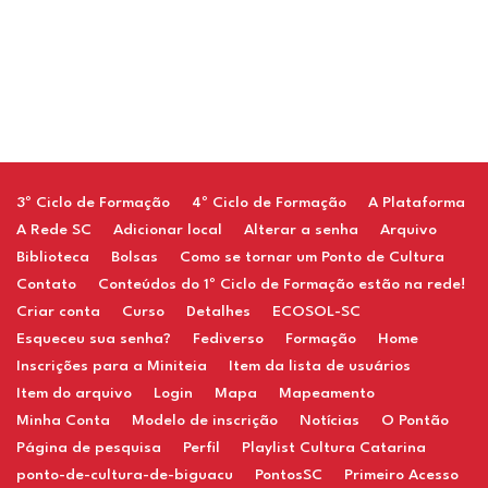
Restaurant
3º Ciclo de Formação
4º Ciclo de Formação
A Plataforma
A Rede SC
Adicionar local
Alterar a senha
Arquivo
Biblioteca
Bolsas
Como se tornar um Ponto de Cultura
Contato
Conteúdos do 1º Ciclo de Formação estão na rede!
Criar conta
Curso
Detalhes
ECOSOL-SC
Esqueceu sua senha?
Fediverso
Formação
Home
Inscrições para a Miniteia
Item da lista de usuários
Item do arquivo
Login
Mapa
Mapeamento
Minha Conta
Modelo de inscrição
Notícias
O Pontão
Página de pesquisa
Perfil
Playlist Cultura Catarina
ponto-de-cultura-de-biguacu
PontosSC
Primeiro Acesso