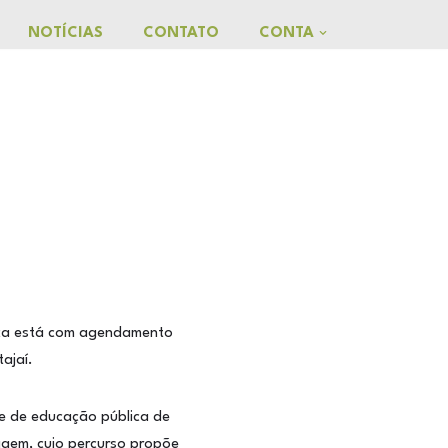
NOTÍCIAS
CONTATO
CONTA
gica está com agendamento
ajaí.
e de educação pública de
agem, cujo percurso propõe