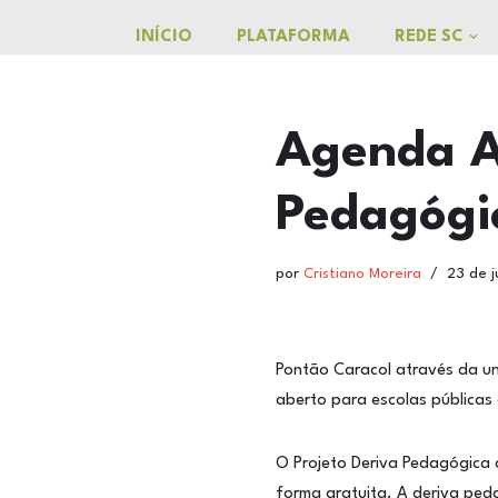
o
conteúdo
INÍCIO
PLATAFORMA
REDE SC
Pular
para
o
Agenda A
conteúdo
Pedagógi
por
Cristiano Moreira
23 de 
Pontão Caracol através da u
aberto para escolas públicas 
O Projeto Deriva Pedagógica
forma gratuita. A deriva ped