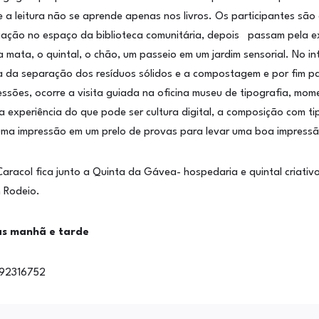
e a leitura não se aprende apenas nos livros. Os participantes sã
iação no espaço da biblioteca comunitária, depois passam pela ex
 a mata, o quintal, o chão, um passeio em um jardim sensorial. No i
a da separação dos resíduos sólidos e a compostagem e por fim p
sões, ocorre a visita guiada na oficina museu de tipografia, mo
a experiência do que pode ser cultura digital, a composição com t
uma impressão em um prelo de provas para levar uma boa impressão
Caracol fica junto a Quinta da Gávea- hospedaria e quintal criati
 Rodeio.
as manhã e tarde
992316752