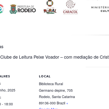
as
 Clube de Leitura Peixe Voador – com mediação de Crist
ALHES
LOCAL
:
Biblioteca Rural
unho, 2025
Germano depine, 705
Rodeio
,
Santa Catarina
:
89136-000
Brazil
+
0 - 18:00