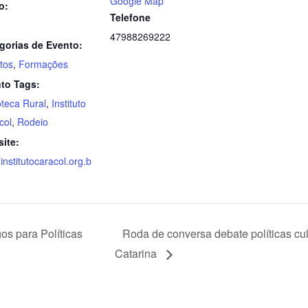
Google Map
o:
Telefone
47988269222
gorias de Evento:
tos
,
Formações
to Tags:
oteca Rural
,
Instituto
col
,
Rodeio
ite:
nstitutocaracol.org.b
os para Políticas
Roda de conversa debate políticas cul
Catarina