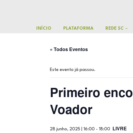
o
conteúdo
Pular
para
INÍCIO
PLATAFORMA
REDE SC
o
conteúdo
« Todos Eventos
Este evento já passou.
Primeiro enco
Voador
LIVRE
28 junho, 2025 | 16:00
-
18:00