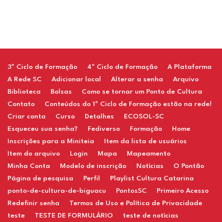
Restaurant
3º Ciclo de Formação
4º Ciclo de Formação
A Plataforma
A Rede SC
Adicionar local
Alterar a senha
Arquivo
Biblioteca
Bolsas
Como se tornar um Ponto de Cultura
Contato
Conteúdos do 1º Ciclo de Formação estão na rede!
Criar conta
Curso
Detalhes
ECOSOL-SC
Esqueceu sua senha?
Fediverso
Formação
Home
Inscrições para a Miniteia
Item da lista de usuários
Item do arquivo
Login
Mapa
Mapeamento
Minha Conta
Modelo de inscrição
Notícias
O Pontão
Página de pesquisa
Perfil
Playlist Cultura Catarina
ponto-de-cultura-de-biguacu
PontosSC
Primeiro Acesso
Redefinir senha
Termos de Uso e Política de Privacidade
teste
TESTE DE FORMULÁRIO
teste de notícias