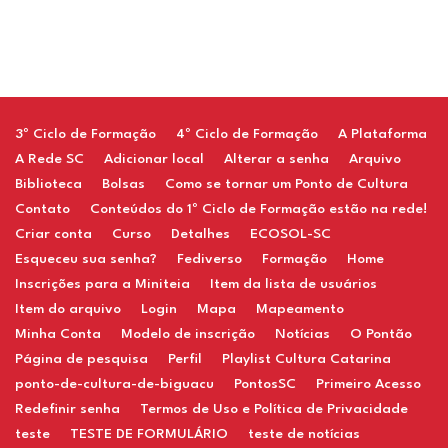
Restaurant
3º Ciclo de Formação
4º Ciclo de Formação
A Plataforma
A Rede SC
Adicionar local
Alterar a senha
Arquivo
Biblioteca
Bolsas
Como se tornar um Ponto de Cultura
Contato
Conteúdos do 1º Ciclo de Formação estão na rede!
Criar conta
Curso
Detalhes
ECOSOL-SC
Esqueceu sua senha?
Fediverso
Formação
Home
Inscrições para a Miniteia
Item da lista de usuários
Item do arquivo
Login
Mapa
Mapeamento
Minha Conta
Modelo de inscrição
Notícias
O Pontão
Página de pesquisa
Perfil
Playlist Cultura Catarina
ponto-de-cultura-de-biguacu
PontosSC
Primeiro Acesso
Redefinir senha
Termos de Uso e Política de Privacidade
teste
TESTE DE FORMULÁRIO
teste de notícias