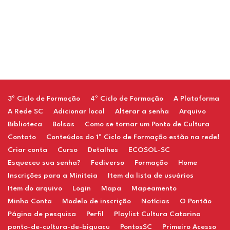
Restaurant
3º Ciclo de Formação
4º Ciclo de Formação
A Plataforma
A Rede SC
Adicionar local
Alterar a senha
Arquivo
Biblioteca
Bolsas
Como se tornar um Ponto de Cultura
Contato
Conteúdos do 1º Ciclo de Formação estão na rede!
Criar conta
Curso
Detalhes
ECOSOL-SC
Esqueceu sua senha?
Fediverso
Formação
Home
Inscrições para a Miniteia
Item da lista de usuários
Item do arquivo
Login
Mapa
Mapeamento
Minha Conta
Modelo de inscrição
Notícias
O Pontão
Página de pesquisa
Perfil
Playlist Cultura Catarina
ponto-de-cultura-de-biguacu
PontosSC
Primeiro Acesso