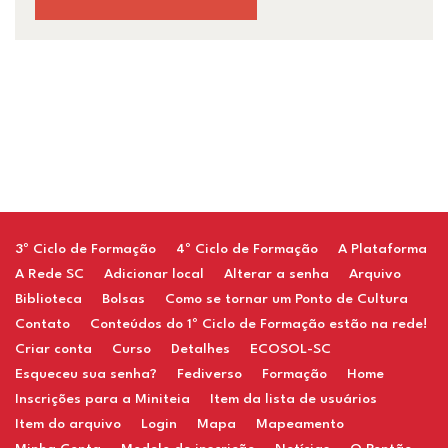
Restaurant
3º Ciclo de Formação
4º Ciclo de Formação
A Plataforma
A Rede SC
Adicionar local
Alterar a senha
Arquivo
Biblioteca
Bolsas
Como se tornar um Ponto de Cultura
Contato
Conteúdos do 1º Ciclo de Formação estão na rede!
Criar conta
Curso
Detalhes
ECOSOL-SC
Esqueceu sua senha?
Fediverso
Formação
Home
Inscrições para a Miniteia
Item da lista de usuários
Item do arquivo
Login
Mapa
Mapeamento