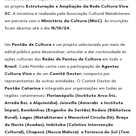
ao projeto
Estruturação e Ampliação da Rede Cultura Viva
SC
. A iniciativa é realizada pela Associação Cultural Matakiterani
em parceria com o
Ministério da Cultura (MinC)
. As inscrições
ficam abertas até o dia
15/10/24
.
Um
Pontão de Cultura
é um projeto selecionado por meio de
edital público para desenvolver, articular e dar continuidade às
ações culturais das
Redes de Pontos de Cultura
em todo o
Brasil
. Cada Pontão conta com a participação de
Agentes
Cultura Viva
e de um
Comitê Gestor
, composto por
representantes de outras entidades. O Comitê Gestor do
Pontão Catarina
é integrado por organizações em todas as
regiões catarinenses:
Florianópolis (Instituto Arco-Íris,
Arreda Boi, e Alquimídia), Joinville (Amorabi e Instituto
Ímpar), Bombinhas (Engenho do Sertão) Rodeio (Biblioteca
Rural), Lages (Matakiterani e Menestrel Circula-Dô), Braço
do Norte (Asadac), Imbituba (Coletivo Intervenção
Cultural), Chapecó (Nossa Maloca) e Formosa do Sul (Tom