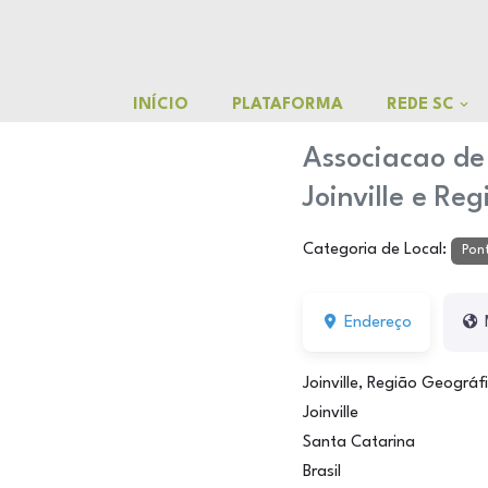
o
conteúdo
Pular
para
INÍCIO
PLATAFORMA
REDE SC
o
conteúdo
Associacao de 
Joinville e Re
Categoria de Local:
Pont
Endereço
Joinville, Região Geográf
Joinville
Santa Catarina
Brasil