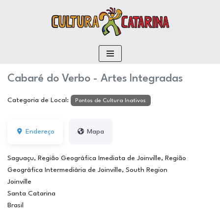
conteúdo
Pular
para
o
conteúdo
Cabaré do Verbo - Artes Integradas
Categoria de Local:
Pontos de Cultura Inativos
Endereço
Mapa
Saguaçu, Região Geográfica Imediata de Joinville, Região
Geográfica Intermediária de Joinville, South Region
Joinville
Santa Catarina
Brasil