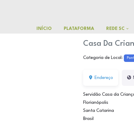
o
conteúdo
Pular
para
INÍCIO
PLATAFORMA
REDE SC
o
conteúdo
Casa Da Crian
Categoria de Local:
Pon
Endereço
Servidão Casa da Crianç
Florianópolis
Santa Catarina
Brasil