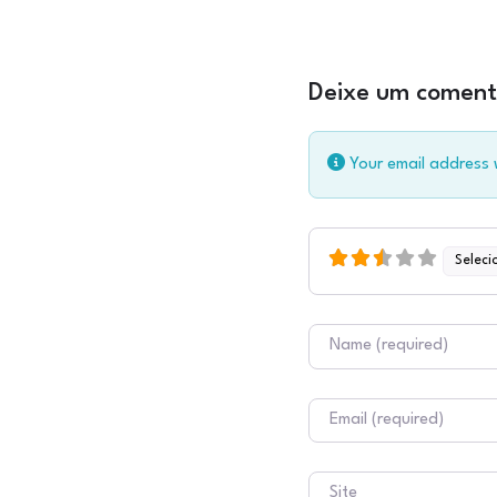
Deixe um coment
Your email address w
Seleci
Nome
E-mail
Site