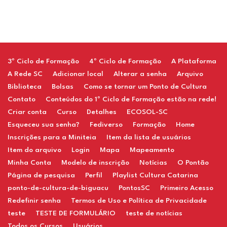
Restaurant
3º Ciclo de Formação
4º Ciclo de Formação
A Plataforma
A Rede SC
Adicionar local
Alterar a senha
Arquivo
Biblioteca
Bolsas
Como se tornar um Ponto de Cultura
Contato
Conteúdos do 1º Ciclo de Formação estão na rede!
Criar conta
Curso
Detalhes
ECOSOL-SC
Esqueceu sua senha?
Fediverso
Formação
Home
Inscrições para a Miniteia
Item da lista de usuários
Item do arquivo
Login
Mapa
Mapeamento
Minha Conta
Modelo de inscrição
Notícias
O Pontão
Página de pesquisa
Perfil
Playlist Cultura Catarina
ponto-de-cultura-de-biguacu
PontosSC
Primeiro Acesso
Redefinir senha
Termos de Uso e Política de Privacidade
teste
TESTE DE FORMULÁRIO
teste de notícias
Todos os Cursos
Usuários