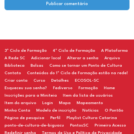
Restaurant
3º Ciclo de Formação
4º Ciclo de Formação
A Plataforma
A Rede SC
Adicionar local
Alterar a senha
Arquivo
Biblioteca
Bolsas
Como se tornar um Ponto de Cultura
Contato
Conteúdos do 1º Ciclo de Formação estão na rede!
Criar conta
Curso
Detalhes
ECOSOL-SC
Esqueceu sua senha?
Fediverso
Formação
Home
Inscrições para a Miniteia
Item da lista de usuários
Item do arquivo
Login
Mapa
Mapeamento
Minha Conta
Modelo de inscrição
Notícias
O Pontão
Página de pesquisa
Perfil
Playlist Cultura Catarina
ponto-de-cultura-de-biguacu
PontosSC
Primeiro Acesso
Redefinir senha
Termos de Uso e Política de Privacidade