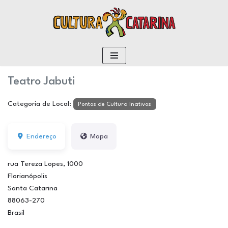
conteúdo
Pular
para
o
conteúdo
Teatro Jabuti
Categoria de Local:
Pontos de Cultura Inativos
Endereço
Mapa
rua Tereza Lopes, 1000
Florianópolis
Santa Catarina
88063-270
Brasil