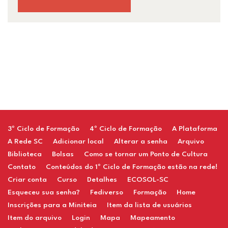
Restaurant
3º Ciclo de Formação
4º Ciclo de Formação
A Plataforma
A Rede SC
Adicionar local
Alterar a senha
Arquivo
Biblioteca
Bolsas
Como se tornar um Ponto de Cultura
Contato
Conteúdos do 1º Ciclo de Formação estão na rede!
Criar conta
Curso
Detalhes
ECOSOL-SC
Esqueceu sua senha?
Fediverso
Formação
Home
Inscrições para a Miniteia
Item da lista de usuários
Item do arquivo
Login
Mapa
Mapeamento