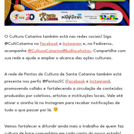
O Cultura Catarina também está nas redes sociais! Siga
@CultCatarina no
Facebook
e
Instagram
e, no Fediverso,
acompanhe
@
CulturaCatarina@bolha.photos
. Compartilhe com
sua rede e ajude a ampliar o alcance das ações culturais.
A rede de Pontos de Cultura de Santa Catarina também está
presente nos perfis @PontosSC (
Facebook
e
Instagram
),
promovendo collabs e fortalecendo a circulação de conteúdos
produzidos por coletivos, artistas e instituições locais. Vale até
ativar o sininho lá no Instagram para receber notificações de
tudo o que passar por lá.
Vamos fortalecer e difundir ainda mais o trabalho de quem faz
cultura de base comunitária em cada canto do nosso estado!